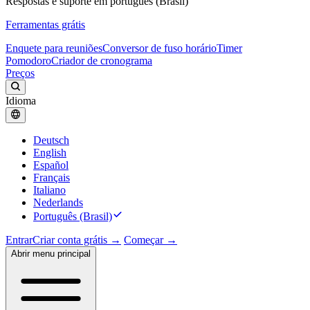
Respostas e suporte em português (Brasil)
Ferramentas grátis
Enquete para reuniões
Conversor de fuso horário
Timer
Pomodoro
Criador de cronograma
Preços
Idioma
Deutsch
English
Español
Français
Italiano
Nederlands
Português (Brasil)
Entrar
Criar conta grátis →
Começar →
Abrir menu principal