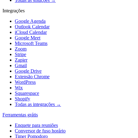
Todas as soluções →
Integrações
Google Agenda
Outlook Calendar
iCloud Calendar
Google Meet
Microsoft Teams
Zoom
Stripe
Zapier
Gmail
Google Drive
Extensão Chrome
WordPress
Wix
Squarespace
Shopify
Todas as integrações →
Ferramentas grátis
Enquete para reuniões
Conversor de fuso horário
Timer Pomodoro