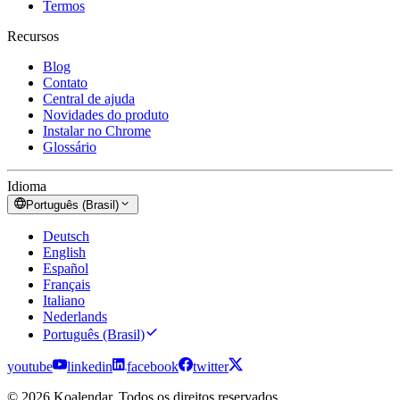
Termos
Recursos
Blog
Contato
Central de ajuda
Novidades do produto
Instalar no Chrome
Glossário
Idioma
Português (Brasil)
Deutsch
English
Español
Français
Italiano
Nederlands
Português (Brasil)
youtube
linkedin
facebook
twitter
© 2026 Koalendar. Todos os direitos reservados.