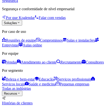
Segurança
Segurança e conformidade de nível empresarial
Por que Koalendar
Falar com vendas
Soluções
Por caso de uso
Reuniões de equipe
Compromissos
Salas e instalações
Entrevistas
Aulas online
Por equipe
Vendas
Atendimento ao cliente
Recrutamento
Consultores
Por segmento
Beleza e bem-estar
Educação
Serviços profissionais
Serviços locais
Saúde e medicina
Pequenas empresas
Todas as indústrias
Recursos
Histórias de clientes