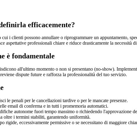
definirla efficacemente?
 cui i clienti possono annullare o riprogrammare un appuntamento, specif
e aspettative professionali chiare e riduce drasticamente la necessità di
one è fondamentale
i disdicono all'ultimo momento o non si presentano (no-show). Implementar
eviene dispute future e rafforza la professionalità del tuo servizio.
ne
isci le penali per le cancellazioni tardive o per le mancate presenze.
elle email di conferma e in tutti i promemoria automatici.
difiche autonome fuori tempo massimo o richiedendo l'approvazione de
oltre i termini stabiliti, garantendo uniformità.
oppo rigide, eccessivamente permissive o se necessitano di maggiore chia