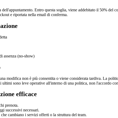
 dell'appuntamento. Entro questa soglia, viene addebitato il 50% del co
heckout e riportata nella email di conferma.
lazione
detta
o di assenza (no-show)
o
na modifica non è più consentita o viene considerata tardiva. La politica
i ultimi sono leve operative all'interno di una politica, non l'accordo co
zione efficace
chi prenota.
ggi successivi necessari.
e cambiano i servizi offerti o la struttura del team.