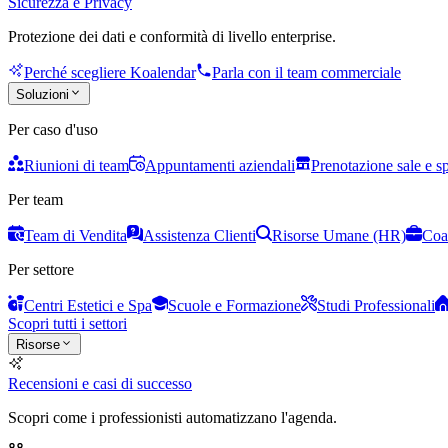
Sicurezza e Privacy
Protezione dei dati e conformità di livello enterprise.
Perché scegliere Koalendar
Parla con il team commerciale
Soluzioni
Per caso d'uso
Riunioni di team
Appuntamenti aziendali
Prenotazione sale e s
Per team
Team di Vendita
Assistenza Clienti
Risorse Umane (HR)
Coa
Per settore
Centri Estetici e Spa
Scuole e Formazione
Studi Professionali
Scopri tutti i settori
Risorse
Recensioni e casi di successo
Scopri come i professionisti automatizzano l'agenda.