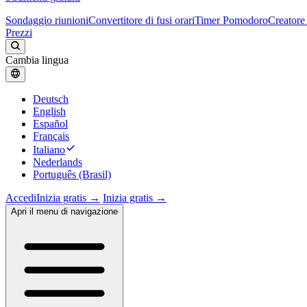
Sondaggio riunioni
Convertitore di fusi orari
Timer Pomodoro
Creatore 
Prezzi
Cambia lingua
Deutsch
English
Español
Français
Italiano
Nederlands
Português (Brasil)
Accedi
Inizia gratis →
Inizia gratis →
Apri il menu di navigazione