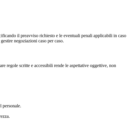
icando il preavviso richiesto e le eventuali penali applicabili in caso
 gestire negoziazioni caso per caso.
e regole scritte e accessibili rende le aspettative oggettive, non
l personale.
rezza.