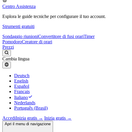
Centro Assistenza
Esplora le guide tecniche per configurare il tuo account.
Strumenti gratuiti
Sondaggio riunioni
Convertitore di fusi orari
Timer
Pomodoro
Creatore di orari
Prezzi
Cambia lingua
Deutsch
English
Español
Français
Italiano
Nederlands
Português (Brasil)
Accedi
Inizia gratis →
Inizia gratis →
Apri il menu di navigazione