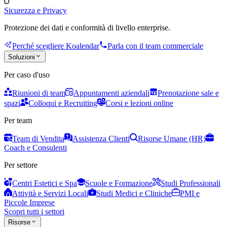
Sicurezza e Privacy
Protezione dei dati e conformità di livello enterprise.
Perché scegliere Koalendar
Parla con il team commerciale
Soluzioni
Per caso d'uso
Riunioni di team
Appuntamenti aziendali
Prenotazione sale e
spazi
Colloqui e Recruiting
Corsi e lezioni online
Per team
Team di Vendita
Assistenza Clienti
Risorse Umane (HR)
Coach e Consulenti
Per settore
Centri Estetici e Spa
Scuole e Formazione
Studi Professionali
Attività e Servizi Locali
Studi Medici e Cliniche
PMI e
Piccole Imprese
Scopri tutti i settori
Risorse