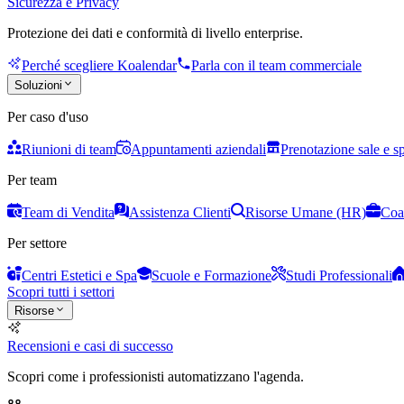
Sicurezza e Privacy
Protezione dei dati e conformità di livello enterprise.
Perché scegliere Koalendar
Parla con il team commerciale
Soluzioni
Per caso d'uso
Riunioni di team
Appuntamenti aziendali
Prenotazione sale e s
Per team
Team di Vendita
Assistenza Clienti
Risorse Umane (HR)
Coa
Per settore
Centri Estetici e Spa
Scuole e Formazione
Studi Professionali
Scopri tutti i settori
Risorse
Recensioni e casi di successo
Scopri come i professionisti automatizzano l'agenda.