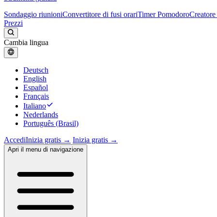
Sondaggio riunioni
Convertitore di fusi orari
Timer Pomodoro
Creatore 
Prezzi
Cambia lingua
Deutsch
English
Español
Français
Italiano
Nederlands
Português (Brasil)
Accedi
Inizia gratis →
Inizia gratis →
Apri il menu di navigazione