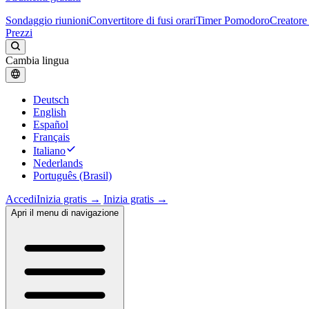
Sondaggio riunioni
Convertitore di fusi orari
Timer Pomodoro
Creatore 
Prezzi
Cambia lingua
Deutsch
English
Español
Français
Italiano
Nederlands
Português (Brasil)
Accedi
Inizia gratis →
Inizia gratis →
Apri il menu di navigazione