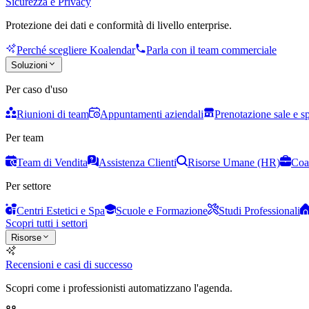
Sicurezza e Privacy
Protezione dei dati e conformità di livello enterprise.
Perché scegliere Koalendar
Parla con il team commerciale
Soluzioni
Per caso d'uso
Riunioni di team
Appuntamenti aziendali
Prenotazione sale e s
Per team
Team di Vendita
Assistenza Clienti
Risorse Umane (HR)
Coa
Per settore
Centri Estetici e Spa
Scuole e Formazione
Studi Professionali
Scopri tutti i settori
Risorse
Recensioni e casi di successo
Scopri come i professionisti automatizzano l'agenda.