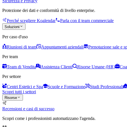
Sicurezza e Privacy
Protezione dei dati e conformità di livello enterprise.
Perché scegliere Koalendar
Parla con il team commerciale
Soluzioni
Per caso d'uso
Riunioni di team
Appuntamenti aziendali
Prenotazione sale e s
Per team
Team di Vendita
Assistenza Clienti
Risorse Umane (HR)
Coa
Per settore
Centri Estetici e Spa
Scuole e Formazione
Studi Professionali
Scopri tutti i settori
Risorse
Recensioni e casi di successo
Scopri come i professionisti automatizzano l'agenda.