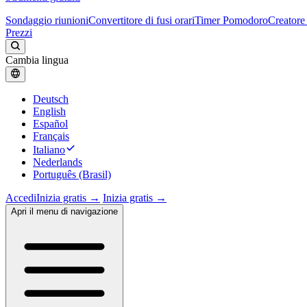
Sondaggio riunioni
Convertitore di fusi orari
Timer Pomodoro
Creatore 
Prezzi
Cambia lingua
Deutsch
English
Español
Français
Italiano
Nederlands
Português (Brasil)
Accedi
Inizia gratis →
Inizia gratis →
Apri il menu di navigazione