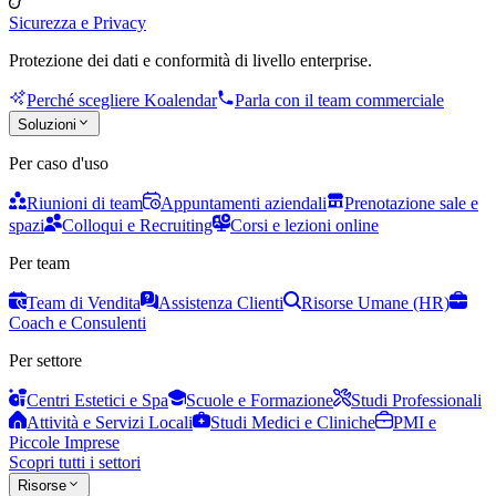
Sicurezza e Privacy
Protezione dei dati e conformità di livello enterprise.
Perché scegliere Koalendar
Parla con il team commerciale
Soluzioni
Per caso d'uso
Riunioni di team
Appuntamenti aziendali
Prenotazione sale e
spazi
Colloqui e Recruiting
Corsi e lezioni online
Per team
Team di Vendita
Assistenza Clienti
Risorse Umane (HR)
Coach e Consulenti
Per settore
Centri Estetici e Spa
Scuole e Formazione
Studi Professionali
Attività e Servizi Locali
Studi Medici e Cliniche
PMI e
Piccole Imprese
Scopri tutti i settori
Risorse