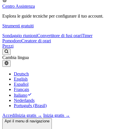
Centro Assistenza
Esplora le guide tecniche per configurare il tuo account.
Strumenti gratuiti
Sondaggio riunioni
Convertitore di fusi orari
Timer
Pomodoro
Creatore di orari
Prezzi
Cambia lingua
Deutsch
English
Español
Français
Italiano
Nederlands
Português (Brasil)
Accedi
Inizia gratis →
Inizia gratis →
Apri il menu di navigazione