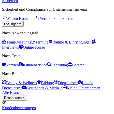
Sicherheit
Sicherheit und Compliance auf Unternehmensniveau
Warum Koalendar
Vertrieb kontaktieren
Lösungen
Nach Anwendungsfall
Team-Meetings
Termine
Räume & Einrichtungen
Interviews
Online-Kurse
Nach Team
Vertrieb
Kundenservice
Recruiting
Berater
Nach Branche
Beauty & Wellness
Bildung
Dienstleister
Lokale
Dienstleister
Gesundheit & Medizin
Kleine Unternehmen
Alle Branchen
Ressourcen
Kundenbewertungen