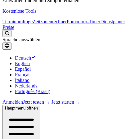
Antworten finden und Support erhalten
Kostenlose Tools
Terminumfrage
Zeitzonenrechner
Pomodoro-Timer
Dienstplaner
Preise
Sprache auswählen
Deutsch
English
Español
Français
Italiano
Nederlands
Português (Brasil)
Anmelden
Jetzt testen →
Jetzt starten →
Hauptmenü öffnen