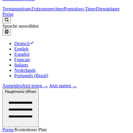
Terminumfrage
Zeitzonenrechner
Pomodoro-Timer
Dienstplaner
Preise
Sprache auswählen
Deutsch
English
Español
Français
Italiano
Nederlands
Português (Brasil)
Anmelden
Jetzt testen →
Jetzt starten →
Hauptmenü öffnen
Preise
/
Kostenloser Plan