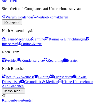
Sicherheit
Sicherheit und Compliance auf Unternehmensniveau
Warum Koalendar
Vertrieb kontaktieren
Lösungen
Nach Anwendungsfall
Team-Meetings
Termine
Räume & Einrichtungen
Interviews
Online-Kurse
Nach Team
Vertrieb
Kundenservice
Recruiting
Berater
Nach Branche
Beauty & Wellness
Bildung
Dienstleister
Lokale
Dienstleister
Gesundheit & Medizin
Kleine Unternehmen
Alle Branchen
Ressourcen
Kundenbewertungen