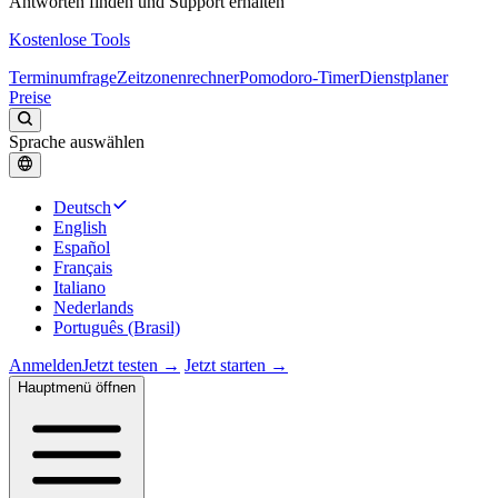
Antworten finden und Support erhalten
Kostenlose Tools
Terminumfrage
Zeitzonenrechner
Pomodoro-Timer
Dienstplaner
Preise
Sprache auswählen
Deutsch
English
Español
Français
Italiano
Nederlands
Português (Brasil)
Anmelden
Jetzt testen →
Jetzt starten →
Hauptmenü öffnen