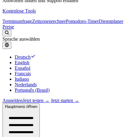
Antworten finden und Support erhalten
Kostenlose Tools
Terminumfrage
Zeitzonenrechner
Pomodoro-Timer
Dienstplaner
Preise
Sprache auswählen
Deutsch
English
Español
Français
Italiano
Nederlands
Português (Brasil)
Anmelden
Jetzt testen →
Jetzt starten →
Hauptmenü öffnen