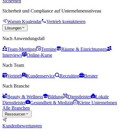
Sicherheit
Sicherheit und Compliance auf Unternehmensniveau
Warum Koalendar
Vertrieb kontaktieren
Lösungen
Nach Anwendungsfall
Team-Meetings
Termine
Räume & Einrichtungen
Interviews
Online-Kurse
Nach Team
Vertrieb
Kundenservice
Recruiting
Berater
Nach Branche
Beauty & Wellness
Bildung
Dienstleister
Lokale
Dienstleister
Gesundheit & Medizin
Kleine Unternehmen
Alle Branchen
Ressourcen
Kundenbewertungen