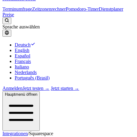
Terminumfrage
Zeitzonenrechner
Pomodoro-Timer
Dienstplaner
Preise
Sprache auswählen
Deutsch
English
Español
Français
Italiano
Nederlands
Português (Brasil)
Anmelden
Jetzt testen →
Jetzt starten →
Hauptmenü öffnen
Integrationen
/
Squarespace