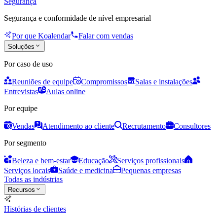
Segurança
Segurança e conformidade de nível empresarial
Por que Koalendar
Falar com vendas
Soluções
Por caso de uso
Reuniões de equipe
Compromissos
Salas e instalações
Entrevistas
Aulas online
Por equipe
Vendas
Atendimento ao cliente
Recrutamento
Consultores
Por segmento
Beleza e bem-estar
Educação
Serviços profissionais
Serviços locais
Saúde e medicina
Pequenas empresas
Todas as indústrias
Recursos
Histórias de clientes