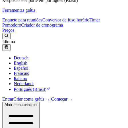
Respostas e suporte em português (Brasil)
Ferramentas grátis
Enquete para reuniões
Conversor de fuso horário
Timer
Pomodoro
Criador de cronograma
Preços
Idioma
Deutsch
English
Español
Français
Italiano
Nederlands
Português (Brasil)
Entrar
Criar conta grátis →
Começar →
Abrir menu principal