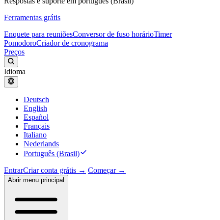
Respostas e suporte em português (Brasil)
Ferramentas grátis
Enquete para reuniões
Conversor de fuso horário
Timer
Pomodoro
Criador de cronograma
Preços
Idioma
Deutsch
English
Español
Français
Italiano
Nederlands
Português (Brasil)
Entrar
Criar conta grátis →
Começar →
Abrir menu principal