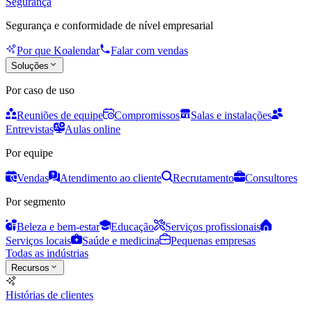
Segurança
Segurança e conformidade de nível empresarial
Por que Koalendar
Falar com vendas
Soluções
Por caso de uso
Reuniões de equipe
Compromissos
Salas e instalações
Entrevistas
Aulas online
Por equipe
Vendas
Atendimento ao cliente
Recrutamento
Consultores
Por segmento
Beleza e bem-estar
Educação
Serviços profissionais
Serviços locais
Saúde e medicina
Pequenas empresas
Todas as indústrias
Recursos
Histórias de clientes