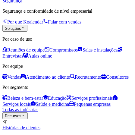
Segurança
Segurança e conformidade de nível empresarial
Por que Koalendar
Falar com vendas
Soluções
Por caso de uso
Reuniões de equipe
Compromissos
Salas e instalações
Entrevistas
Aulas online
Por equipe
Vendas
Atendimento ao cliente
Recrutamento
Consultores
Por segmento
Beleza e bem-estar
Educação
Serviços profissionais
Serviços locais
Saúde e medicina
Pequenas empresas
Todas as indústrias
Recursos
Histórias de clientes