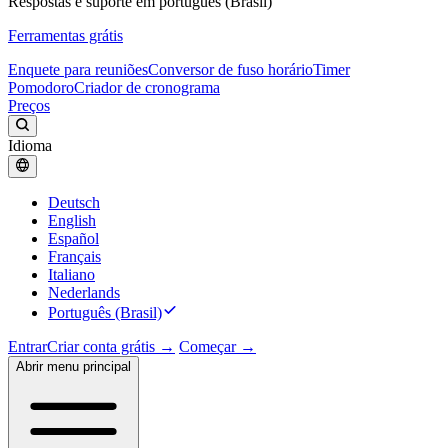
Respostas e suporte em português (Brasil)
Ferramentas grátis
Enquete para reuniões
Conversor de fuso horário
Timer
Pomodoro
Criador de cronograma
Preços
Idioma
Deutsch
English
Español
Français
Italiano
Nederlands
Português (Brasil)
Entrar
Criar conta grátis →
Começar →
Abrir menu principal