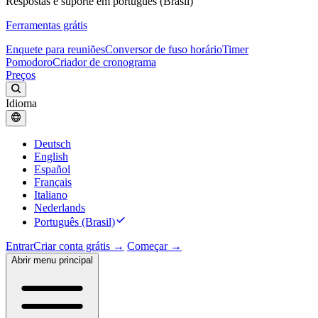
Respostas e suporte em português (Brasil)
Ferramentas grátis
Enquete para reuniões
Conversor de fuso horário
Timer
Pomodoro
Criador de cronograma
Preços
Idioma
Deutsch
English
Español
Français
Italiano
Nederlands
Português (Brasil)
Entrar
Criar conta grátis →
Começar →
Abrir menu principal