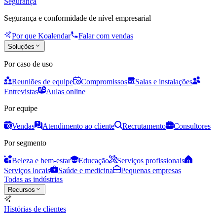
Segurança
Segurança e conformidade de nível empresarial
Por que Koalendar
Falar com vendas
Soluções
Por caso de uso
Reuniões de equipe
Compromissos
Salas e instalações
Entrevistas
Aulas online
Por equipe
Vendas
Atendimento ao cliente
Recrutamento
Consultores
Por segmento
Beleza e bem-estar
Educação
Serviços profissionais
Serviços locais
Saúde e medicina
Pequenas empresas
Todas as indústrias
Recursos
Histórias de clientes