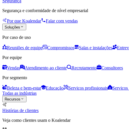
Segurança
Segurança e conformidade de nível empresarial
Por que Koalendar
Falar com vendas
Soluções
Por caso de uso
Reuniões de equipe
Compromissos
Salas e instalações
Entrev
Por equipe
Vendas
Atendimento ao cliente
Recrutamento
Consultores
Por segmento
Beleza e bem-estar
Educação
Serviços profissionais
Serviços 
Todas as indústrias
Recursos
Histórias de clientes
Veja como clientes usam o Koalendar