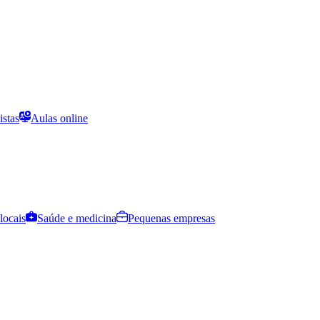
istas
Aulas online
locais
Saúde e medicina
Pequenas empresas