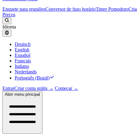
Enquete para reuniões
Conversor de fuso horário
Timer Pomodoro
Cria
Preços
Idioma
Deutsch
English
Español
Français
Italiano
Nederlands
Português (Brasil)
Entrar
Criar conta grátis →
Começar →
Abrir menu principal