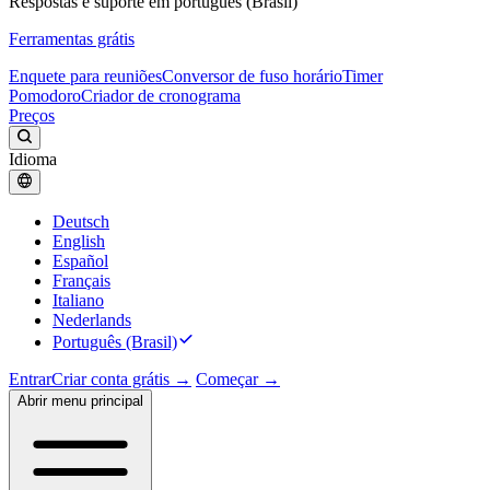
Respostas e suporte em português (Brasil)
Ferramentas grátis
Enquete para reuniões
Conversor de fuso horário
Timer
Pomodoro
Criador de cronograma
Preços
Idioma
Deutsch
English
Español
Français
Italiano
Nederlands
Português (Brasil)
Entrar
Criar conta grátis →
Começar →
Abrir menu principal