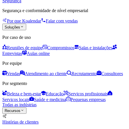
Segurança
Segurança e conformidade de nível empresarial
Por que Koalendar
Falar com vendas
Soluções
Por caso de uso
Reuniões de equipe
Compromissos
Salas e instalações
Entrevistas
Aulas online
Por equipe
Vendas
Atendimento ao cliente
Recrutamento
Consultores
Por segmento
Beleza e bem-estar
Educação
Serviços profissionais
Serviços locais
Saúde e medicina
Pequenas empresas
Todas as indústrias
Recursos
Histórias de clientes