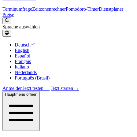
Terminumfrage
Zeitzonenrechner
Pomodoro-Timer
Dienstplaner
Preise
Sprache auswählen
Deutsch
English
Español
Français
Italiano
Nederlands
Português (Brasil)
Anmelden
Jetzt testen →
Jetzt starten →
Hauptmenü öffnen