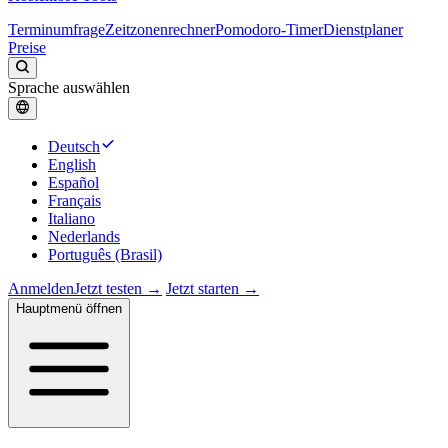
Terminumfrage
Zeitzonenrechner
Pomodoro-Timer
Dienstplaner
Preise
Sprache auswählen
Deutsch
English
Español
Français
Italiano
Nederlands
Português (Brasil)
Anmelden
Jetzt testen →
Jetzt starten →
Hauptmenü öffnen