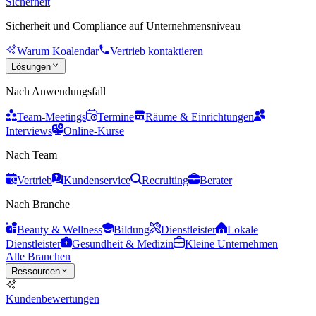
Sicherheit
Sicherheit und Compliance auf Unternehmensniveau
Warum Koalendar
Vertrieb kontaktieren
Lösungen
Nach Anwendungsfall
Team-Meetings
Termine
Räume & Einrichtungen
Interviews
Online-Kurse
Nach Team
Vertrieb
Kundenservice
Recruiting
Berater
Nach Branche
Beauty & Wellness
Bildung
Dienstleister
Lokale
Dienstleister
Gesundheit & Medizin
Kleine Unternehmen
Alle Branchen
Ressourcen
Kundenbewertungen