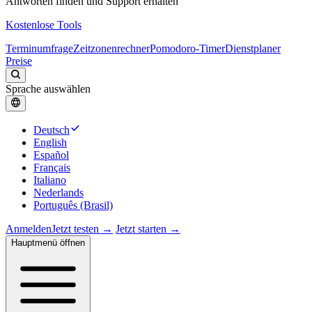
Antworten finden und Support erhalten
Kostenlose Tools
Terminumfrage
Zeitzonenrechner
Pomodoro-Timer
Dienstplaner
Preise
Sprache auswählen
Deutsch
English
Español
Français
Italiano
Nederlands
Português (Brasil)
Anmelden
Jetzt testen →
Jetzt starten →
Hauptmenü öffnen