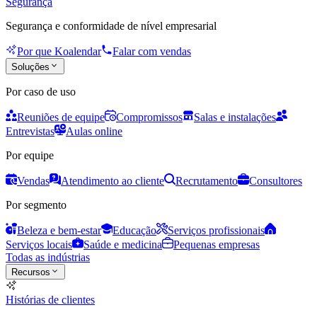
Segurança
Segurança e conformidade de nível empresarial
Por que Koalendar
Falar com vendas
Soluções
Por caso de uso
Reuniões de equipe
Compromissos
Salas e instalações
Entrevistas
Aulas online
Por equipe
Vendas
Atendimento ao cliente
Recrutamento
Consultores
Por segmento
Beleza e bem-estar
Educação
Serviços profissionais
Serviços locais
Saúde e medicina
Pequenas empresas
Todas as indústrias
Recursos
Histórias de clientes