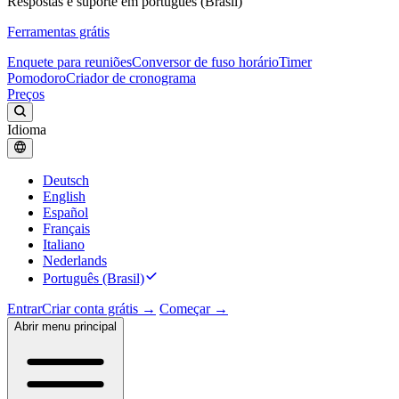
Respostas e suporte em português (Brasil)
Ferramentas grátis
Enquete para reuniões
Conversor de fuso horário
Timer
Pomodoro
Criador de cronograma
Preços
Idioma
Deutsch
English
Español
Français
Italiano
Nederlands
Português (Brasil)
Entrar
Criar conta grátis →
Começar →
Abrir menu principal