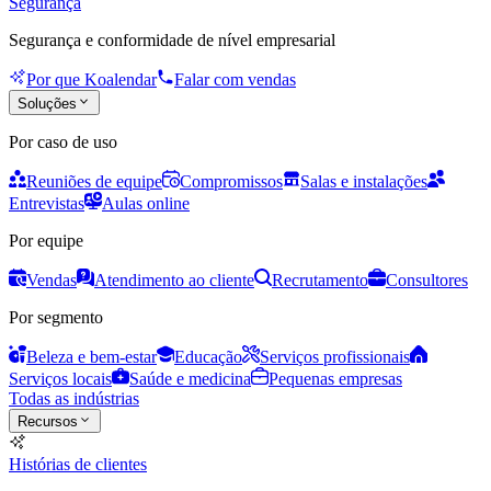
Segurança
Segurança e conformidade de nível empresarial
Por que Koalendar
Falar com vendas
Soluções
Por caso de uso
Reuniões de equipe
Compromissos
Salas e instalações
Entrevistas
Aulas online
Por equipe
Vendas
Atendimento ao cliente
Recrutamento
Consultores
Por segmento
Beleza e bem-estar
Educação
Serviços profissionais
Serviços locais
Saúde e medicina
Pequenas empresas
Todas as indústrias
Recursos
Histórias de clientes