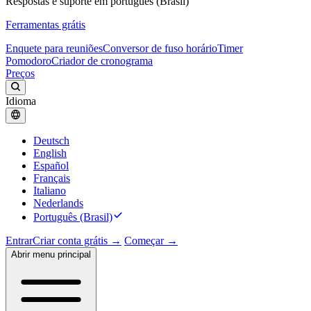
Respostas e suporte em português (Brasil)
Ferramentas grátis
Enquete para reuniões
Conversor de fuso horário
Timer
Pomodoro
Criador de cronograma
Preços
Idioma
Deutsch
English
Español
Français
Italiano
Nederlands
Português (Brasil)
Entrar
Criar conta grátis →
Começar →
Abrir menu principal