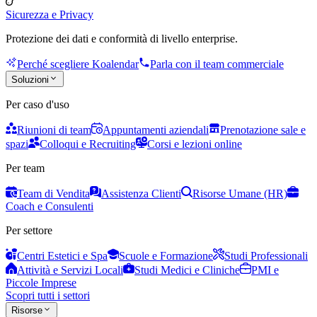
Sicurezza e Privacy
Protezione dei dati e conformità di livello enterprise.
Perché scegliere Koalendar
Parla con il team commerciale
Soluzioni
Per caso d'uso
Riunioni di team
Appuntamenti aziendali
Prenotazione sale e
spazi
Colloqui e Recruiting
Corsi e lezioni online
Per team
Team di Vendita
Assistenza Clienti
Risorse Umane (HR)
Coach e Consulenti
Per settore
Centri Estetici e Spa
Scuole e Formazione
Studi Professionali
Attività e Servizi Locali
Studi Medici e Cliniche
PMI e
Piccole Imprese
Scopri tutti i settori
Risorse