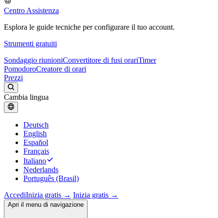
Centro Assistenza
Esplora le guide tecniche per configurare il tuo account.
Strumenti gratuiti
Sondaggio riunioni
Convertitore di fusi orari
Timer
Pomodoro
Creatore di orari
Prezzi
Cambia lingua
Deutsch
English
Español
Français
Italiano
Nederlands
Português (Brasil)
Accedi
Inizia gratis →
Inizia gratis →
Apri il menu di navigazione