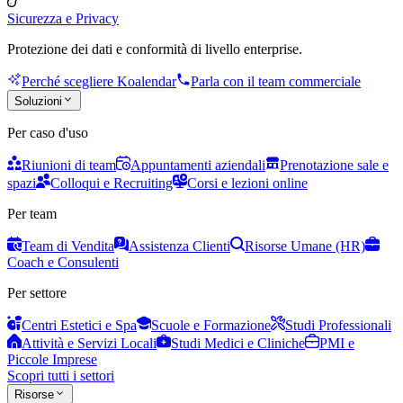
Sicurezza e Privacy
Protezione dei dati e conformità di livello enterprise.
Perché scegliere Koalendar
Parla con il team commerciale
Soluzioni
Per caso d'uso
Riunioni di team
Appuntamenti aziendali
Prenotazione sale e
spazi
Colloqui e Recruiting
Corsi e lezioni online
Per team
Team di Vendita
Assistenza Clienti
Risorse Umane (HR)
Coach e Consulenti
Per settore
Centri Estetici e Spa
Scuole e Formazione
Studi Professionali
Attività e Servizi Locali
Studi Medici e Cliniche
PMI e
Piccole Imprese
Scopri tutti i settori
Risorse