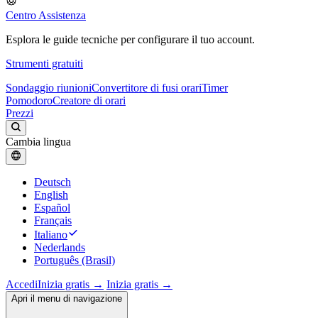
Centro Assistenza
Esplora le guide tecniche per configurare il tuo account.
Strumenti gratuiti
Sondaggio riunioni
Convertitore di fusi orari
Timer
Pomodoro
Creatore di orari
Prezzi
Cambia lingua
Deutsch
English
Español
Français
Italiano
Nederlands
Português (Brasil)
Accedi
Inizia gratis →
Inizia gratis →
Apri il menu di navigazione