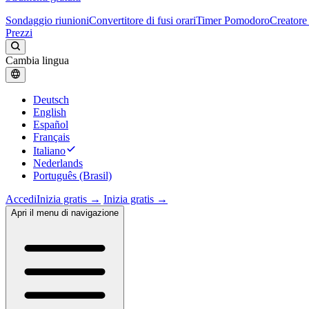
Sondaggio riunioni
Convertitore di fusi orari
Timer Pomodoro
Creatore 
Prezzi
Cambia lingua
Deutsch
English
Español
Français
Italiano
Nederlands
Português (Brasil)
Accedi
Inizia gratis →
Inizia gratis →
Apri il menu di navigazione