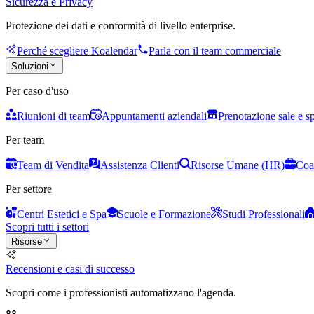
Sicurezza e Privacy
Protezione dei dati e conformità di livello enterprise.
Perché scegliere Koalendar
Parla con il team commerciale
Soluzioni
Per caso d'uso
Riunioni di team
Appuntamenti aziendali
Prenotazione sale e s
Per team
Team di Vendita
Assistenza Clienti
Risorse Umane (HR)
Coa
Per settore
Centri Estetici e Spa
Scuole e Formazione
Studi Professionali
Scopri tutti i settori
Risorse
Recensioni e casi di successo
Scopri come i professionisti automatizzano l'agenda.