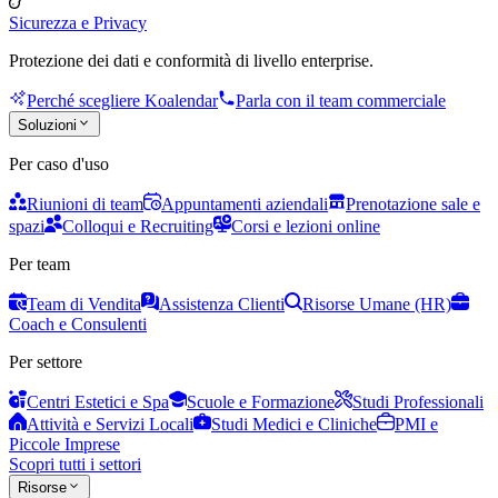
Sicurezza e Privacy
Protezione dei dati e conformità di livello enterprise.
Perché scegliere Koalendar
Parla con il team commerciale
Soluzioni
Per caso d'uso
Riunioni di team
Appuntamenti aziendali
Prenotazione sale e
spazi
Colloqui e Recruiting
Corsi e lezioni online
Per team
Team di Vendita
Assistenza Clienti
Risorse Umane (HR)
Coach e Consulenti
Per settore
Centri Estetici e Spa
Scuole e Formazione
Studi Professionali
Attività e Servizi Locali
Studi Medici e Cliniche
PMI e
Piccole Imprese
Scopri tutti i settori
Risorse