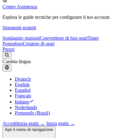
Centro Assistenza
Esplora le guide tecniche per configurare il tuo account.
Strumenti gratuiti
Sondaggio riunioni
Convertitore di fusi orari
Timer
Pomodoro
Creatore di orari
Prezzi
Cambia lingua
Deutsch
English
Español
Français
Italiano
Nederlands
Português (Brasil)
Accedi
Inizia gratis →
Inizia gratis →
Apri il menu di navigazione