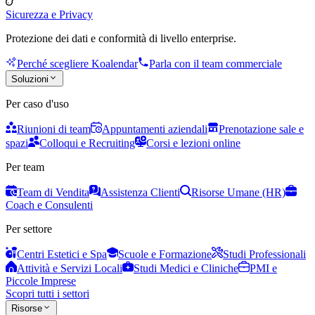
Sicurezza e Privacy
Protezione dei dati e conformità di livello enterprise.
Perché scegliere Koalendar
Parla con il team commerciale
Soluzioni
Per caso d'uso
Riunioni di team
Appuntamenti aziendali
Prenotazione sale e
spazi
Colloqui e Recruiting
Corsi e lezioni online
Per team
Team di Vendita
Assistenza Clienti
Risorse Umane (HR)
Coach e Consulenti
Per settore
Centri Estetici e Spa
Scuole e Formazione
Studi Professionali
Attività e Servizi Locali
Studi Medici e Cliniche
PMI e
Piccole Imprese
Scopri tutti i settori
Risorse