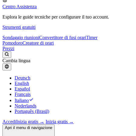
Centro Assistenza
Esplora le guide tecniche per configurare il tuo account.
Strumenti gratuiti
Sondaggio riunioni
Convertitore di fusi orari
Timer
Pomodoro
Creatore di orari
Prezzi
Cambia lingua
Deutsch
English
Español
Français
Italiano
Nederlands
Português (Brasil)
Accedi
Inizia gratis →
Inizia gratis →
Apri il menu di navigazione