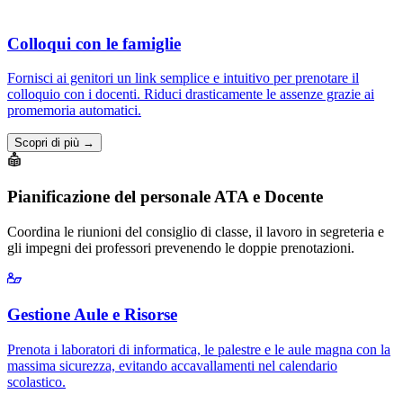
Colloqui con le famiglie
Fornisci ai genitori un link semplice e intuitivo per prenotare il
colloquio con i docenti. Riduci drasticamente le assenze grazie ai
promemoria automatici.
Scopri di più →
Pianificazione del personale ATA e Docente
Coordina le riunioni del consiglio di classe, il lavoro in segreteria e
gli impegni dei professori prevenendo le doppie prenotazioni.
Gestione Aule e Risorse
Prenota i laboratori di informatica, le palestre e le aule magna con la
massima sicurezza, evitando accavallamenti nel calendario
scolastico.