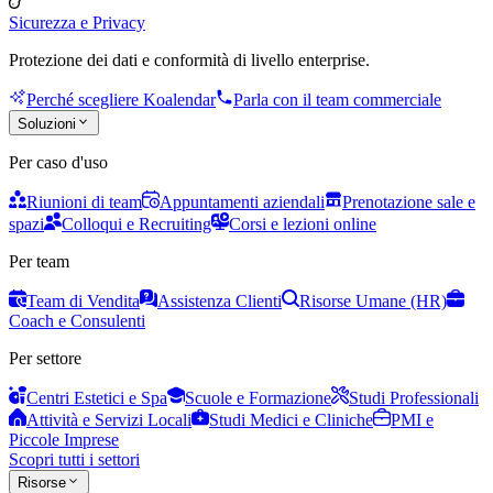
Sicurezza e Privacy
Protezione dei dati e conformità di livello enterprise.
Perché scegliere Koalendar
Parla con il team commerciale
Soluzioni
Per caso d'uso
Riunioni di team
Appuntamenti aziendali
Prenotazione sale e
spazi
Colloqui e Recruiting
Corsi e lezioni online
Per team
Team di Vendita
Assistenza Clienti
Risorse Umane (HR)
Coach e Consulenti
Per settore
Centri Estetici e Spa
Scuole e Formazione
Studi Professionali
Attività e Servizi Locali
Studi Medici e Cliniche
PMI e
Piccole Imprese
Scopri tutti i settori
Risorse