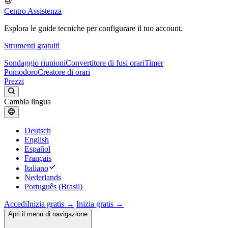
Centro Assistenza
Esplora le guide tecniche per configurare il tuo account.
Strumenti gratuiti
Sondaggio riunioni
Convertitore di fusi orari
Timer
Pomodoro
Creatore di orari
Prezzi
Cambia lingua
Deutsch
English
Español
Français
Italiano
Nederlands
Português (Brasil)
Accedi
Inizia gratis →
Inizia gratis →
Apri il menu di navigazione