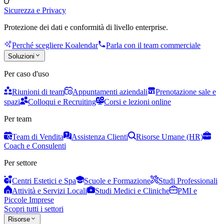
Sicurezza e Privacy
Protezione dei dati e conformità di livello enterprise.
Perché scegliere Koalendar
Parla con il team commerciale
Soluzioni
Per caso d'uso
Riunioni di team
Appuntamenti aziendali
Prenotazione sale e
spazi
Colloqui e Recruiting
Corsi e lezioni online
Per team
Team di Vendita
Assistenza Clienti
Risorse Umane (HR)
Coach e Consulenti
Per settore
Centri Estetici e Spa
Scuole e Formazione
Studi Professionali
Attività e Servizi Locali
Studi Medici e Cliniche
PMI e
Piccole Imprese
Scopri tutti i settori
Risorse