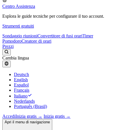
Centro Assistenza
Esplora le guide tecniche per configurare il tuo account.
Strumenti gratuiti
Sondaggio riunioni
Convertitore di fusi orari
Timer
Pomodoro
Creatore di orari
Prezzi
Cambia lingua
Deutsch
English
Español
Français
Italiano
Nederlands
Português (Brasil)
Accedi
Inizia gratis →
Inizia gratis →
Apri il menu di navigazione