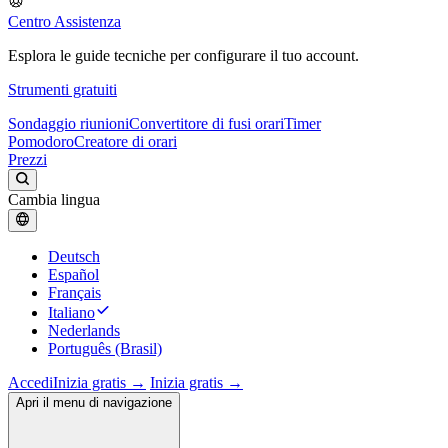
Centro Assistenza
Esplora le guide tecniche per configurare il tuo account.
Strumenti gratuiti
Sondaggio riunioni
Convertitore di fusi orari
Timer
Pomodoro
Creatore di orari
Prezzi
Cambia lingua
Deutsch
Español
Français
Italiano
Nederlands
Português (Brasil)
Accedi
Inizia gratis →
Inizia gratis →
Apri il menu di navigazione