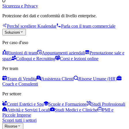
Sicurezza e Privacy
Protezione dei dati e conformità di livello enterprise.
Perché scegliere Koalendar
Parla con il team commerciale
Soluzioni
Per caso d'uso
Riunioni di team
Appuntamenti aziendali
Prenotazione sale e
spazi
Colloqui e Recruiting
Corsi e lezioni online
Per team
Team di Vendita
Assistenza Clienti
Risorse Umane (HR)
Coach e Consulenti
Per settore
Centri Estetici e Spa
Scuole e Formazione
Studi Professionali
Attività e Servizi Locali
Studi Medici e Cliniche
PMI e
Piccole Imprese
Scopri tutti i settori
Risorse