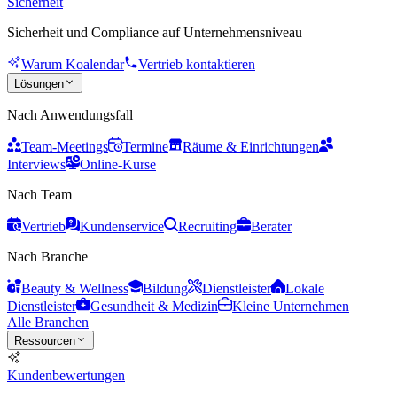
Sicherheit
Sicherheit und Compliance auf Unternehmensniveau
Warum Koalendar
Vertrieb kontaktieren
Lösungen
Nach Anwendungsfall
Team-Meetings
Termine
Räume & Einrichtungen
Interviews
Online-Kurse
Nach Team
Vertrieb
Kundenservice
Recruiting
Berater
Nach Branche
Beauty & Wellness
Bildung
Dienstleister
Lokale
Dienstleister
Gesundheit & Medizin
Kleine Unternehmen
Alle Branchen
Ressourcen
Kundenbewertungen