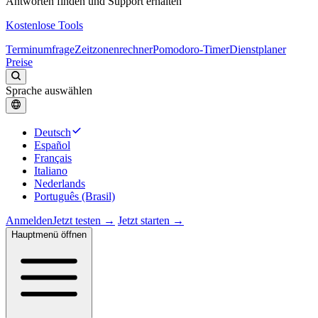
Antworten finden und Support erhalten
Kostenlose Tools
Terminumfrage
Zeitzonenrechner
Pomodoro-Timer
Dienstplaner
Preise
Sprache auswählen
Deutsch
Español
Français
Italiano
Nederlands
Português (Brasil)
Anmelden
Jetzt testen →
Jetzt starten →
Hauptmenü öffnen