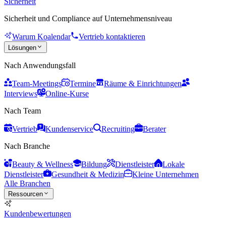
Sicherheit
Sicherheit und Compliance auf Unternehmensniveau
Warum Koalendar
Vertrieb kontaktieren
Lösungen
Nach Anwendungsfall
Team-Meetings
Termine
Räume & Einrichtungen
Interviews
Online-Kurse
Nach Team
Vertrieb
Kundenservice
Recruiting
Berater
Nach Branche
Beauty & Wellness
Bildung
Dienstleister
Lokale
Dienstleister
Gesundheit & Medizin
Kleine Unternehmen
Alle Branchen
Ressourcen
Kundenbewertungen