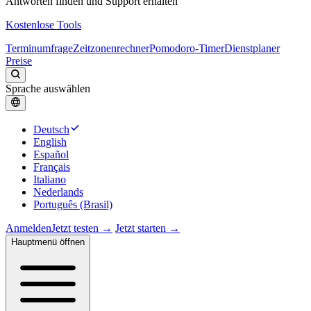
Antworten finden und Support erhalten
Kostenlose Tools
Terminumfrage
Zeitzonenrechner
Pomodoro-Timer
Dienstplaner
Preise
Sprache auswählen
Deutsch
English
Español
Français
Italiano
Nederlands
Português (Brasil)
Anmelden
Jetzt testen →
Jetzt starten →
Hauptmenü öffnen