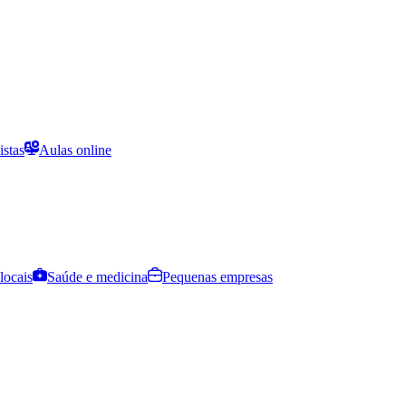
istas
Aulas online
locais
Saúde e medicina
Pequenas empresas