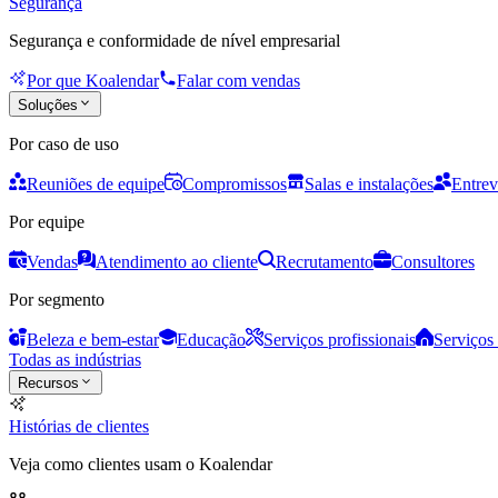
Segurança
Segurança e conformidade de nível empresarial
Por que Koalendar
Falar com vendas
Soluções
Por caso de uso
Reuniões de equipe
Compromissos
Salas e instalações
Entrev
Por equipe
Vendas
Atendimento ao cliente
Recrutamento
Consultores
Por segmento
Beleza e bem-estar
Educação
Serviços profissionais
Serviços 
Todas as indústrias
Recursos
Histórias de clientes
Veja como clientes usam o Koalendar