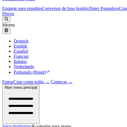
Enquete para reuniões
Conversor de fuso horário
Timer Pomodoro
Cria
Preços
Idioma
Deutsch
English
Español
Français
Italiano
Nederlands
Português (Brasil)
Entrar
Criar conta grátis →
Começar →
Abrir menu principal
Início
/
Indústrias
/
Koalendar para atores