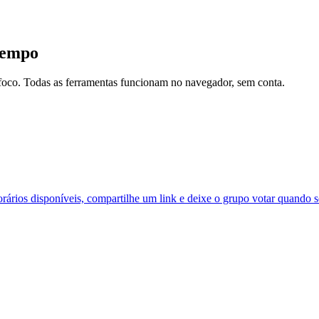
 tempo
e foco. Todas as ferramentas funcionam no navegador, sem conta.
orários disponíveis, compartilhe um link e deixe o grupo votar quando s