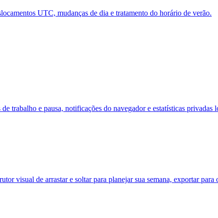
deslocamentos UTC, mudanças de dia e tratamento do horário de verão.
e trabalho e pausa, notificações do navegador e estatísticas privadas l
tor visual de arrastar e soltar para planejar sua semana, exportar para 