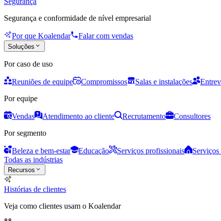
Segurança
Segurança e conformidade de nível empresarial
Por que Koalendar
Falar com vendas
Soluções
Por caso de uso
Reuniões de equipe
Compromissos
Salas e instalações
Entrev
Por equipe
Vendas
Atendimento ao cliente
Recrutamento
Consultores
Por segmento
Beleza e bem-estar
Educação
Serviços profissionais
Serviços 
Todas as indústrias
Recursos
Histórias de clientes
Veja como clientes usam o Koalendar