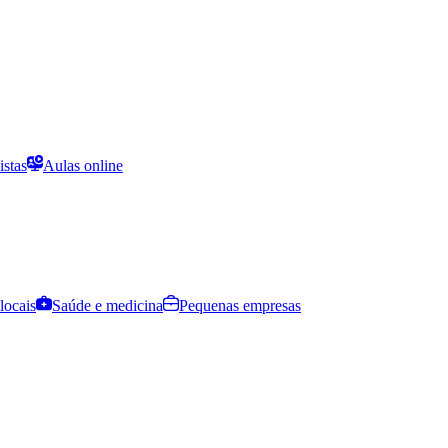
istas
Aulas online
locais
Saúde e medicina
Pequenas empresas