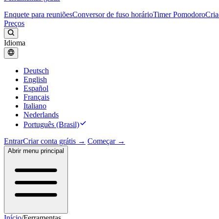
Enquete para reuniões
Conversor de fuso horário
Timer Pomodoro
Cria
Preços
Idioma
Deutsch
English
Español
Français
Italiano
Nederlands
Português (Brasil)
Entrar
Criar conta grátis →
Começar →
Abrir menu principal
Início
/
Ferramentas