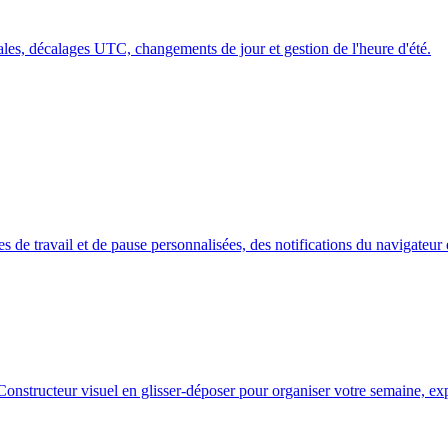
cales, décalages UTC, changements de jour et gestion de l'heure d'été.
e travail et de pause personnalisées, des notifications du navigateur et
Constructeur visuel en glisser-déposer pour organiser votre semaine, exp