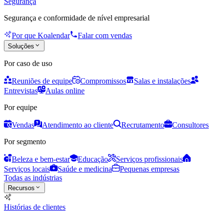
Segurança
Segurança e conformidade de nível empresarial
Por que Koalendar
Falar com vendas
Soluções
Por caso de uso
Reuniões de equipe
Compromissos
Salas e instalações
Entrevistas
Aulas online
Por equipe
Vendas
Atendimento ao cliente
Recrutamento
Consultores
Por segmento
Beleza e bem-estar
Educação
Serviços profissionais
Serviços locais
Saúde e medicina
Pequenas empresas
Todas as indústrias
Recursos
Histórias de clientes