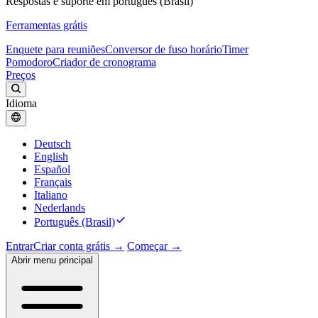
Respostas e suporte em português (Brasil)
Ferramentas grátis
Enquete para reuniões
Conversor de fuso horário
Timer
Pomodoro
Criador de cronograma
Preços
Idioma
Deutsch
English
Español
Français
Italiano
Nederlands
Português (Brasil)
Entrar
Criar conta grátis →
Começar →
Abrir menu principal