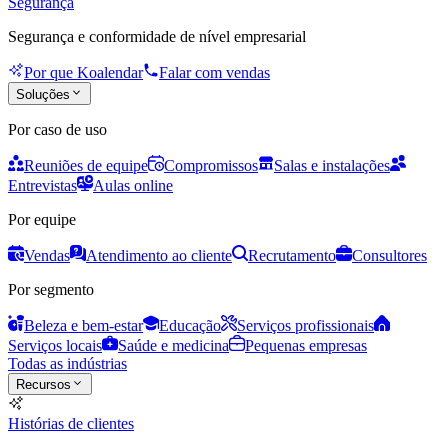
Segurança
Segurança e conformidade de nível empresarial
Por que Koalendar
Falar com vendas
Soluções
Por caso de uso
Reuniões de equipe
Compromissos
Salas e instalações
Entrevistas
Aulas online
Por equipe
Vendas
Atendimento ao cliente
Recrutamento
Consultores
Por segmento
Beleza e bem-estar
Educação
Serviços profissionais
Serviços locais
Saúde e medicina
Pequenas empresas
Todas as indústrias
Recursos
Histórias de clientes