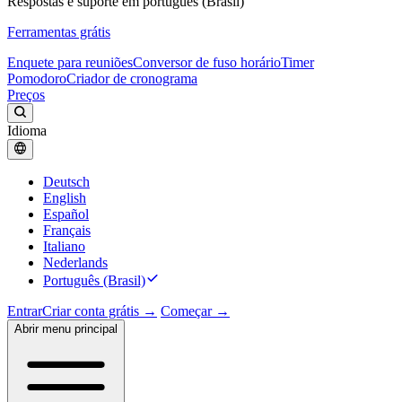
Respostas e suporte em português (Brasil)
Ferramentas grátis
Enquete para reuniões
Conversor de fuso horário
Timer
Pomodoro
Criador de cronograma
Preços
Idioma
Deutsch
English
Español
Français
Italiano
Nederlands
Português (Brasil)
Entrar
Criar conta grátis →
Começar →
Abrir menu principal