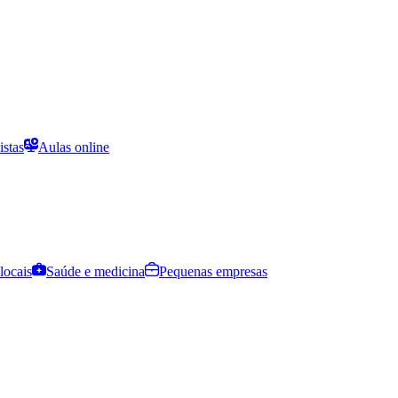
istas
Aulas online
locais
Saúde e medicina
Pequenas empresas