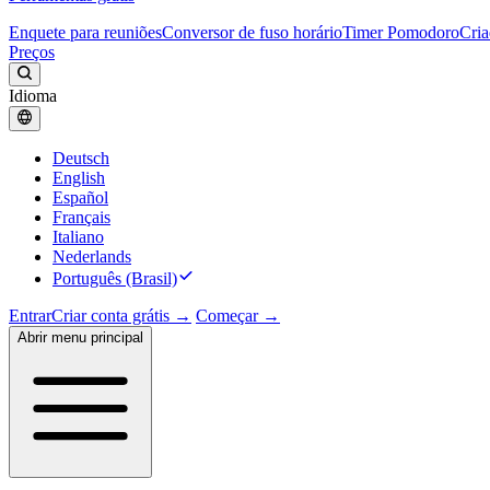
Enquete para reuniões
Conversor de fuso horário
Timer Pomodoro
Cria
Preços
Idioma
Deutsch
English
Español
Français
Italiano
Nederlands
Português (Brasil)
Entrar
Criar conta grátis →
Começar →
Abrir menu principal