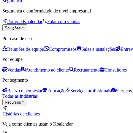
Segurança
Segurança e conformidade de nível empresarial
Por que Koalendar
Falar com vendas
Soluções
Por caso de uso
Reuniões de equipe
Compromissos
Salas e instalações
Entrev
Por equipe
Vendas
Atendimento ao cliente
Recrutamento
Consultores
Por segmento
Beleza e bem-estar
Educação
Serviços profissionais
Serviços 
Todas as indústrias
Recursos
Histórias de clientes
Veja como clientes usam o Koalendar