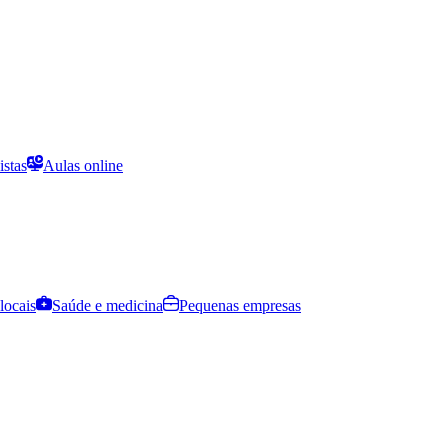
istas
Aulas online
locais
Saúde e medicina
Pequenas empresas