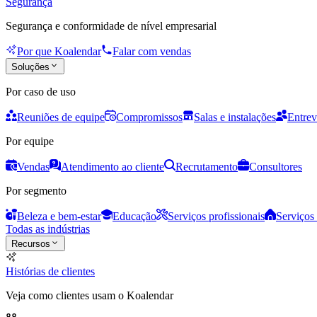
Segurança
Segurança e conformidade de nível empresarial
Por que Koalendar
Falar com vendas
Soluções
Por caso de uso
Reuniões de equipe
Compromissos
Salas e instalações
Entrev
Por equipe
Vendas
Atendimento ao cliente
Recrutamento
Consultores
Por segmento
Beleza e bem-estar
Educação
Serviços profissionais
Serviços 
Todas as indústrias
Recursos
Histórias de clientes
Veja como clientes usam o Koalendar