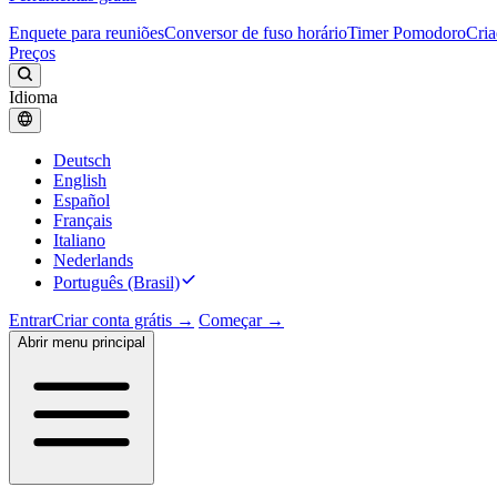
Enquete para reuniões
Conversor de fuso horário
Timer Pomodoro
Cria
Preços
Idioma
Deutsch
English
Español
Français
Italiano
Nederlands
Português (Brasil)
Entrar
Criar conta grátis →
Começar →
Abrir menu principal