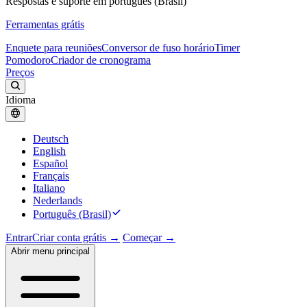
Respostas e suporte em português (Brasil)
Ferramentas grátis
Enquete para reuniões
Conversor de fuso horário
Timer
Pomodoro
Criador de cronograma
Preços
Idioma
Deutsch
English
Español
Français
Italiano
Nederlands
Português (Brasil)
Entrar
Criar conta grátis →
Começar →
Abrir menu principal