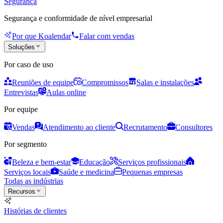
Segurança
Segurança e conformidade de nível empresarial
Por que Koalendar
Falar com vendas
Soluções
Por caso de uso
Reuniões de equipe
Compromissos
Salas e instalações
Entrevistas
Aulas online
Por equipe
Vendas
Atendimento ao cliente
Recrutamento
Consultores
Por segmento
Beleza e bem-estar
Educação
Serviços profissionais
Serviços locais
Saúde e medicina
Pequenas empresas
Todas as indústrias
Recursos
Histórias de clientes