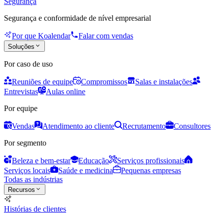
Segurança
Segurança e conformidade de nível empresarial
Por que Koalendar
Falar com vendas
Soluções
Por caso de uso
Reuniões de equipe
Compromissos
Salas e instalações
Entrevistas
Aulas online
Por equipe
Vendas
Atendimento ao cliente
Recrutamento
Consultores
Por segmento
Beleza e bem-estar
Educação
Serviços profissionais
Serviços locais
Saúde e medicina
Pequenas empresas
Todas as indústrias
Recursos
Histórias de clientes