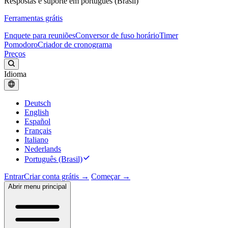
Respostas e suporte em português (Brasil)
Ferramentas grátis
Enquete para reuniões
Conversor de fuso horário
Timer
Pomodoro
Criador de cronograma
Preços
Idioma
Deutsch
English
Español
Français
Italiano
Nederlands
Português (Brasil)
Entrar
Criar conta grátis →
Começar →
Abrir menu principal