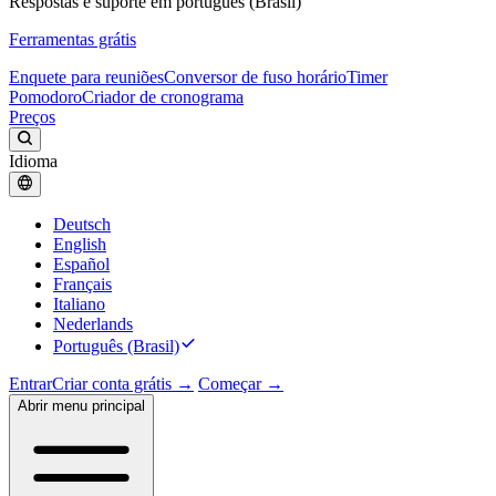
Respostas e suporte em português (Brasil)
Ferramentas grátis
Enquete para reuniões
Conversor de fuso horário
Timer
Pomodoro
Criador de cronograma
Preços
Idioma
Deutsch
English
Español
Français
Italiano
Nederlands
Português (Brasil)
Entrar
Criar conta grátis →
Começar →
Abrir menu principal