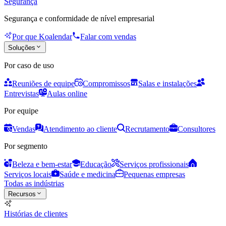
Segurança
Segurança e conformidade de nível empresarial
Por que Koalendar
Falar com vendas
Soluções
Por caso de uso
Reuniões de equipe
Compromissos
Salas e instalações
Entrevistas
Aulas online
Por equipe
Vendas
Atendimento ao cliente
Recrutamento
Consultores
Por segmento
Beleza e bem-estar
Educação
Serviços profissionais
Serviços locais
Saúde e medicina
Pequenas empresas
Todas as indústrias
Recursos
Histórias de clientes