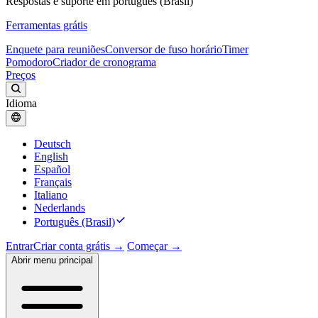
Respostas e suporte em português (Brasil)
Ferramentas grátis
Enquete para reuniões
Conversor de fuso horário
Timer
Pomodoro
Criador de cronograma
Preços
Idioma
Deutsch
English
Español
Français
Italiano
Nederlands
Português (Brasil)
Entrar
Criar conta grátis →
Começar →
Abrir menu principal