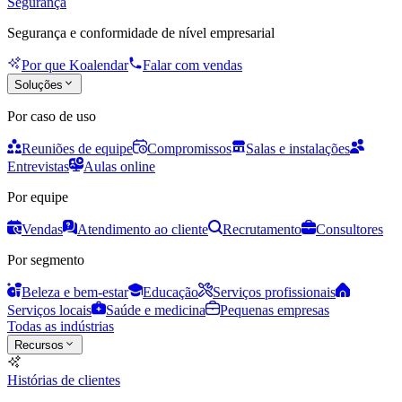
Segurança
Segurança e conformidade de nível empresarial
Por que Koalendar
Falar com vendas
Soluções
Por caso de uso
Reuniões de equipe
Compromissos
Salas e instalações
Entrevistas
Aulas online
Por equipe
Vendas
Atendimento ao cliente
Recrutamento
Consultores
Por segmento
Beleza e bem-estar
Educação
Serviços profissionais
Serviços locais
Saúde e medicina
Pequenas empresas
Todas as indústrias
Recursos
Histórias de clientes