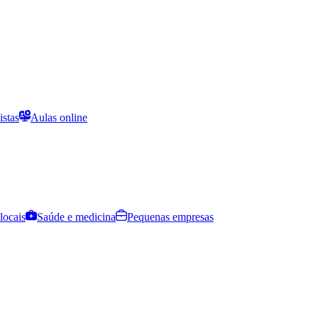
istas
Aulas online
locais
Saúde e medicina
Pequenas empresas