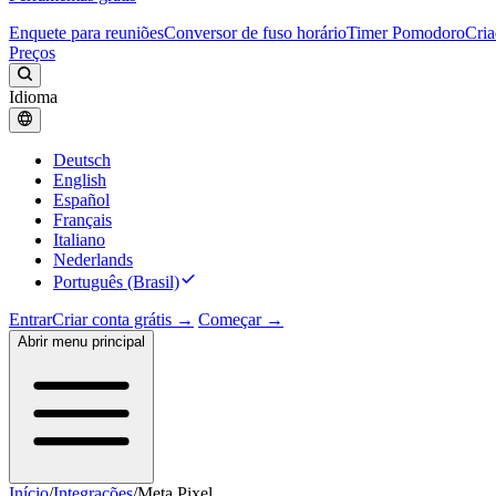
Enquete para reuniões
Conversor de fuso horário
Timer Pomodoro
Cria
Preços
Idioma
Deutsch
English
Español
Français
Italiano
Nederlands
Português (Brasil)
Entrar
Criar conta grátis →
Começar →
Abrir menu principal
Início
/
Integrações
/
Meta Pixel