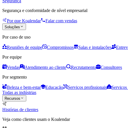
Segurança
Segurança e conformidade de nível empresarial
Por que Koalendar
Falar com vendas
Soluções
Por caso de uso
Reuniões de equipe
Compromissos
Salas e instalações
Entrev
Por equipe
Vendas
Atendimento ao cliente
Recrutamento
Consultores
Por segmento
Beleza e bem-estar
Educação
Serviços profissionais
Serviços 
Todas as indústrias
Recursos
Histórias de clientes
Veja como clientes usam o Koalendar