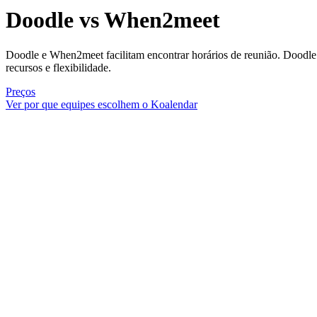
Doodle vs When2meet
Doodle e When2meet facilitam encontrar horários de reunião. Doodl
recursos e flexibilidade.
Preços
Ver por que equipes escolhem o Koalendar