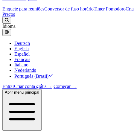
Enquete para reuniões
Conversor de fuso horário
Timer Pomodoro
Cria
Preços
Idioma
Deutsch
English
Español
Français
Italiano
Nederlands
Português (Brasil)
Entrar
Criar conta grátis →
Começar →
Abrir menu principal