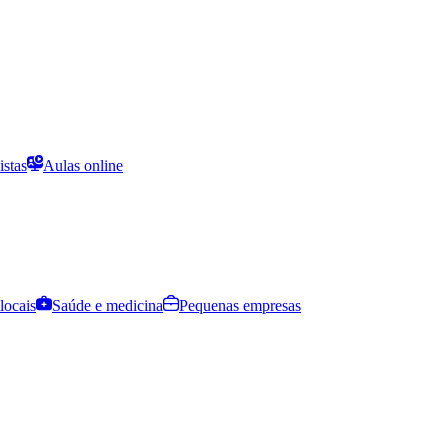
istas
Aulas online
locais
Saúde e medicina
Pequenas empresas