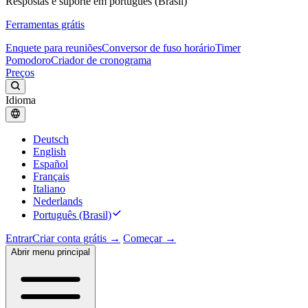
Respostas e suporte em português (Brasil)
Ferramentas grátis
Enquete para reuniões
Conversor de fuso horário
Timer
Pomodoro
Criador de cronograma
Preços
Idioma
Deutsch
English
Español
Français
Italiano
Nederlands
Português (Brasil)
Entrar
Criar conta grátis →
Começar →
Abrir menu principal