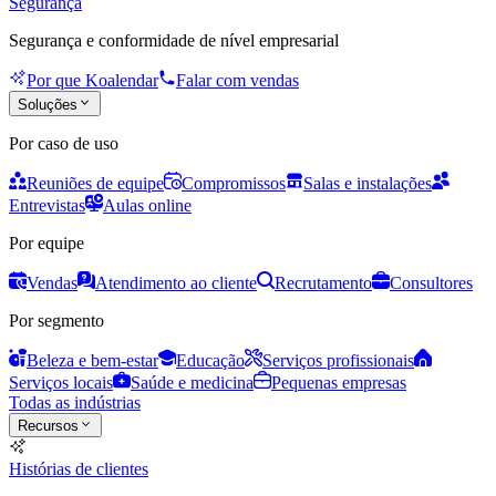
Segurança
Segurança e conformidade de nível empresarial
Por que Koalendar
Falar com vendas
Soluções
Por caso de uso
Reuniões de equipe
Compromissos
Salas e instalações
Entrevistas
Aulas online
Por equipe
Vendas
Atendimento ao cliente
Recrutamento
Consultores
Por segmento
Beleza e bem-estar
Educação
Serviços profissionais
Serviços locais
Saúde e medicina
Pequenas empresas
Todas as indústrias
Recursos
Histórias de clientes