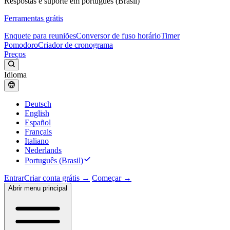
Respostas e suporte em português (Brasil)
Ferramentas grátis
Enquete para reuniões
Conversor de fuso horário
Timer
Pomodoro
Criador de cronograma
Preços
Idioma
Deutsch
English
Español
Français
Italiano
Nederlands
Português (Brasil)
Entrar
Criar conta grátis →
Começar →
Abrir menu principal