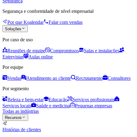
Segurança
Segurança e conformidade de nível empresarial
Por que Koalendar
Falar com vendas
Soluções
Por caso de uso
Reuniões de equipe
Compromissos
Salas e instalações
Entrevistas
Aulas online
Por equipe
Vendas
Atendimento ao cliente
Recrutamento
Consultores
Por segmento
Beleza e bem-estar
Educação
Serviços profissionais
Serviços locais
Saúde e medicina
Pequenas empresas
Todas as indústrias
Recursos
Histórias de clientes