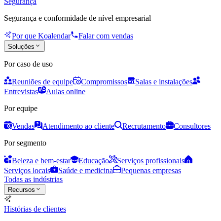
Segurança
Segurança e conformidade de nível empresarial
Por que Koalendar
Falar com vendas
Soluções
Por caso de uso
Reuniões de equipe
Compromissos
Salas e instalações
Entrevistas
Aulas online
Por equipe
Vendas
Atendimento ao cliente
Recrutamento
Consultores
Por segmento
Beleza e bem-estar
Educação
Serviços profissionais
Serviços locais
Saúde e medicina
Pequenas empresas
Todas as indústrias
Recursos
Histórias de clientes