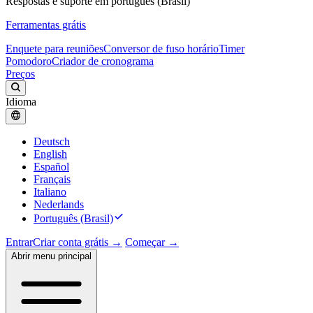
Respostas e suporte em português (Brasil)
Ferramentas grátis
Enquete para reuniões
Conversor de fuso horário
Timer
Pomodoro
Criador de cronograma
Preços
Idioma
Deutsch
English
Español
Français
Italiano
Nederlands
Português (Brasil)
Entrar
Criar conta grátis →
Começar →
Abrir menu principal