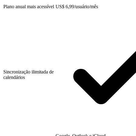
Plano anual mais acessível
US
$
6,99/usuário/mês
Sincronização ilimitada de
calendários
Google, Outlook e iCloud