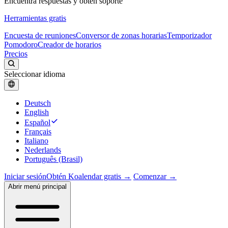
Encuentra respuestas y obtén soporte
Herramientas gratis
Encuesta de reuniones
Conversor de zonas horarias
Temporizador
Pomodoro
Creador de horarios
Precios
Seleccionar idioma
Deutsch
English
Español
Français
Italiano
Nederlands
Português (Brasil)
Iniciar sesión
Obtén Koalendar gratis →
Comenzar →
Abrir menú principal